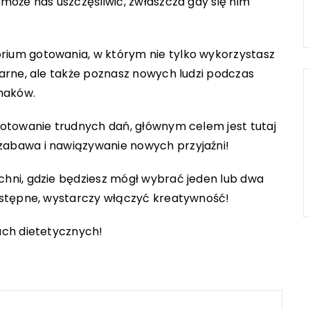
 może nas uszczęśliwić, zwłaszcza gdy się nim
rium gotowania, w którym nie tylko wykorzystasz
narne, ale także poznasz nowych ludzi podczas
maków.
gotowanie trudnych dań, głównym celem jest tutaj
zabawa i nawiązywanie nowych przyjaźni!
chni, gdzie będziesz mógł wybrać jeden lub dwa
dostępne, wystarczy włączyć kreatywność!
ach dietetycznych!