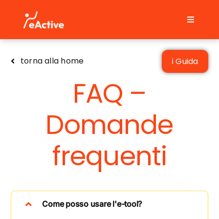
Skip
to
Toggle
content
Navigati
Home
torna alla home
ℹ Guida
FAQ
FAQ –
Contatti
Domande
Italiano
frequenti
Come posso usare l'e-tool?