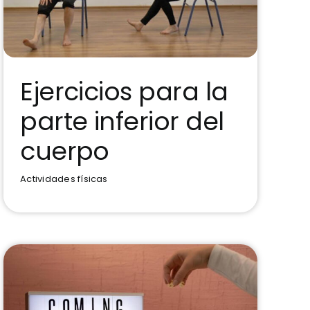
Ejercicios para la
parte inferior del
Ejercicios para la parte
inferior del cuerpo
cuerpo
Actividades físicas