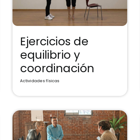
Ejercicios de
equilibrio y
Ejercicios de equilibrio y
coordinación
coordinación
Actividades físicas