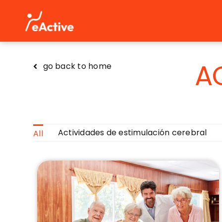
Skip
to
content
A
go back to home
Actividades de estimulación cerebral
All