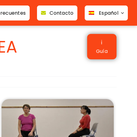
frecuentes
Contacto
Español
EA
ℹ
Guía