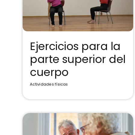
Ejercicios para la
parte superior del
Ejercicios para la parte
superior del cuerpo
cuerpo
Actividades físicas