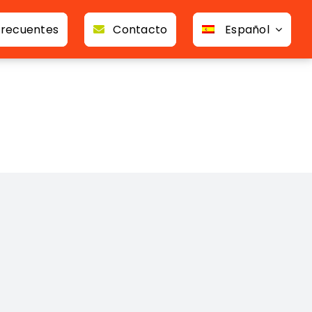
frecuentes
Contacto
Español
 del programa de investigación e innovación de
es de www.storyset.com • Realizadas por
Social
en a su(s) autor(es) y
e Educación y Cultura
de ellos.