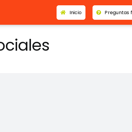
Inicio
Preguntas 
ociales
 derechos reservados • Este proyecto ha recibido financiación
 subvención nº 2021-1-ES01-KA220-ADU-000026543 • Ilustracion
IT
•
Política de privacidad
Esta obra está bajo licencia
CC BY-NC 4.0
ón Europea. Las opiniones y puntos de vista expresados solo compromet
amente los de la Unión Europea o los de la Agencia Ejecutiva Europea d
 Ni la Unión Europea ni la EACEA pueden ser considerados responsables 