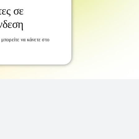
ες σε
νδεση
υ μπορείτε να κάνετε στο
asmus+ 2021 της ΕΕ για την έρευνα και την καινοτομία
oryset.com • Made by
Social IT
•
Privacy policy
ιστικά τις απόψεις των
κού Οργανισμού Εκπαίδευσης
κφραζόμενες απόψεις.