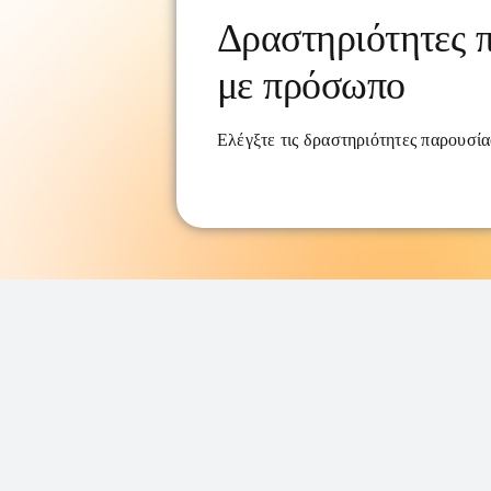
Δραστηριότητες 
με πρόσωπο
Ελέγξτε τις δραστηριότητες παρουσία
© Copyright 2023 •
eActive project
• All Rights 
στο πλαίσιο της συμφωνίας επιχορήγησης αρι
Με τη χρηματοδότηση τ
συντακτών και δεν αντιπρο
και Πολιτισμού (EAC