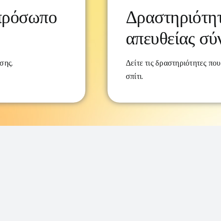
Δραστηριότητ
πρόσωπο
απευθείας σύ
Δείτε τις δραστηριότητες πο
σης.
σπίτι.
Reserved • Αυτό το έργο έχει λάβει χρηματοδότηση από το πρόγραμμα Er
θ. 2021-1-ES01-KA220-ADU-000026543 • Illustrations from www.st
Το έργο αυτό έχει άδεια χρήσης υπό
CC BY-NC 4.0
ης Ευρωπαϊκής Ένωσης. Οι απόψεις και οι γνώμες που διατυπώνονται εκφράζουν αποκλε
σωπεύουν κατ’ανάγκη τις απόψεις της Ευρωπαϊκής Ένωσης ή του Ευρωπαϊκού Εκτελεστι
EA). Η Ευρωπαϊκή Ένωση και ο EACEA δεν μπορούν να θεωρηθούν υπεύθυνοι για τις ε