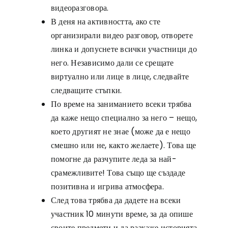
видеоразговора.
В деня на активността, ако сте
организирали видео разговор, отворете
линка и допуснете всички участници до
него. Независимо дали се срещате
виртуално или лице в лице, следвайте
следващите стъпки.
По време на заниманието всеки трябва
да каже нещо специално за него – нещо,
което другият не знае (може да е нещо
смешно или не, както желаете). Това ще
помогне да разчупите леда за най-
срамежливите! Това също ще създаде
позитивна и игрива атмосфера.
След това трябва да дадете на всеки
участник 10 минути време, за да опише
своите предмети и да разкаже историята