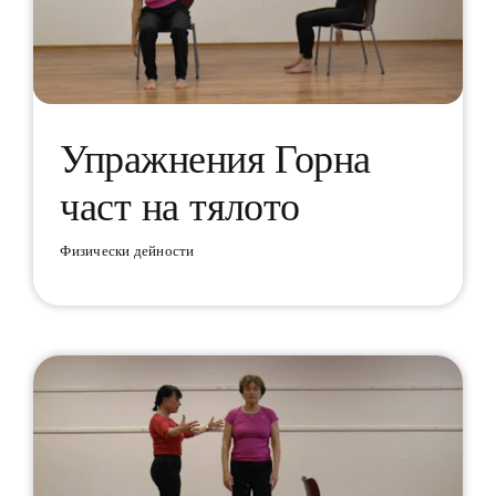
Упражнения Горна
част на тялото
Упражнения Горна част на
тялото
Физически дейности