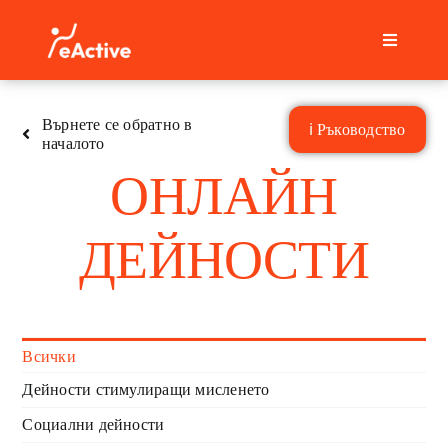
Skip
to
Toggle
content
Navigati
Начало
Върнете се обратно в
ℹ Ръководство
началото
Често задавани въпроси
ОНЛАЙН
Контакт
ДЕЙНОСТИ
Български
Всички
Дейности стимулиращи мисленето
Социални дейности