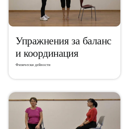
Упражнения за баланс
и координация
Упражнения за баланс и
координация
Физически дейности