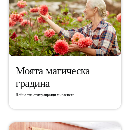
Моята магическа
градина
Моята магическа градина
Дейности стимулиращи мисленето