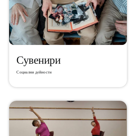
Сувенири
Социални дейности
Сувенири