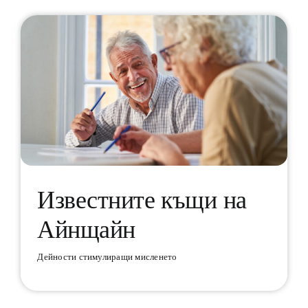
Известните къщи на
Айнщайн
Известните къщи на Айнщайн
Дейности стимулиращи мисленето