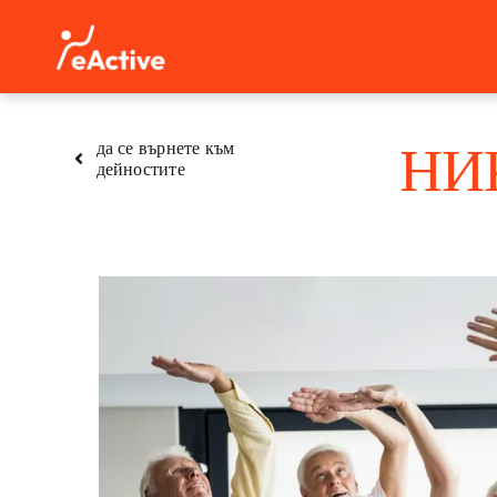
Skip
to
content
НИ
да се върнете към
дейностите