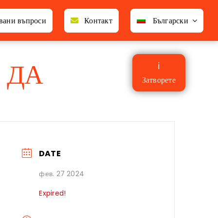
авани въпроси
Контакт
Български
 ДА
ℹ
Затворете
DATE
фев. 27 2024
Expired!