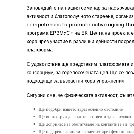
Заповядайте на нашия семинар за насърчаван
активност и благополучното стареене, организ
competences to promote active ageing throu
програма ЕРЗМУС+ на ЕК. Целта на проекта е
хора чрез участие в различни дейности поср
платформа.
С удоволствие ще представим платформата и 
консорциум, за горепосочената цел. Ще се поз
подходящи за възрастни хора упражнения.
Сигурни сме, че физическата активност, съче
Ще подобри вашето здравословно състояние
Ще ви насърчи да водите активен и здравословен
Ще допринесе за обогатяване на контактите ви чр
Ще подкрепи личната ви заетост чрез функциона