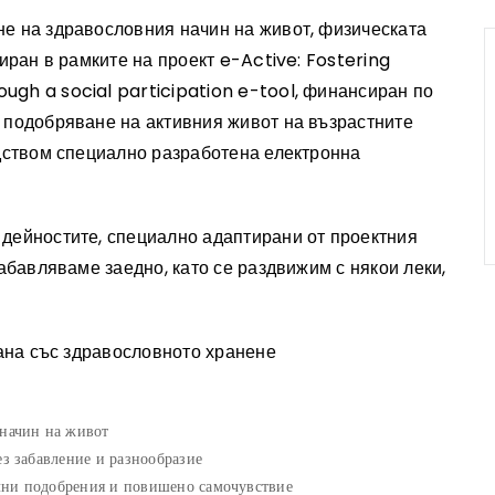
е на здравословния начин на живот, физическата
иран в рамките на проект e-Active: Fostering
gh a social participation e-tool, финансиран по
 подобряване на активния живот на възрастните
едством специално разработена електронна
дейностите, специално адаптирани от проектния
абавляваме заедно, като се раздвижим с някои леки,
тана със здравословното хранене
 начин на живот
ез забавление и разнообразие
лни подобрения и повишено самочувствие