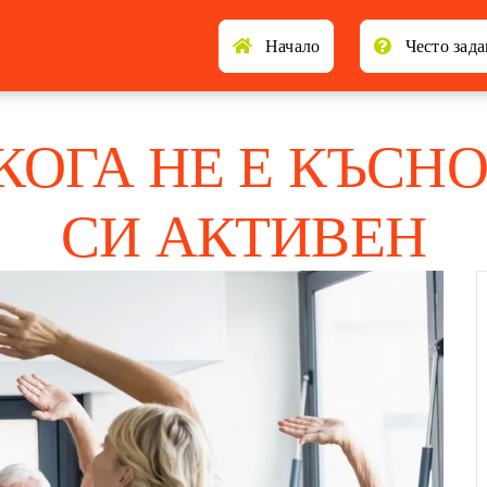
Начало
Често зад
КОГА НЕ Е КЪСНО
СИ АКТИВЕН